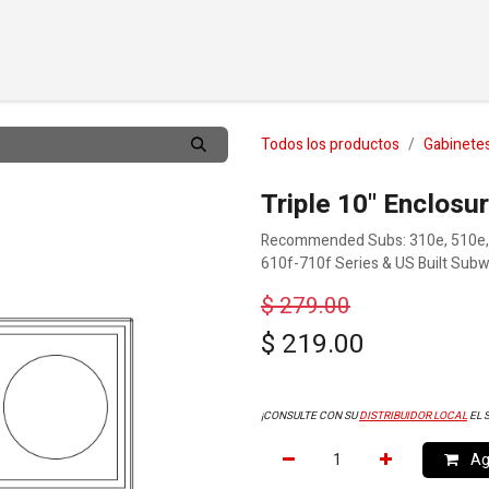
TOS
PERSONALIZAR
DISTRIBUIDORES
SOBRE
APO
Todos los productos
Gabinete
Triple 10" Enclosu
Recommended Subs: 310e, 510e, 
610f-710f Series & US Built Subwoo
$
279.00
$
219.00
¡CONSULTE CON SU
DISTRIBUIDOR LOCAL
EL 
Agr