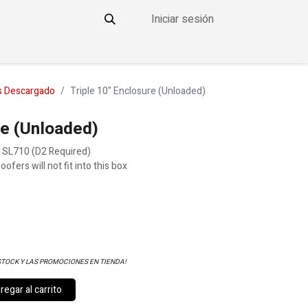
Iniciar sesión
YO
CONTACTO
THE DDOWNLOW
s Descargado
Triple 10" Enclosure (Unloaded)
re (Unloaded)
SL710 (D2 Required)
fers will not fit into this box
STOCK Y LAS PROMOCIONES EN TIENDA!
egar al carrito