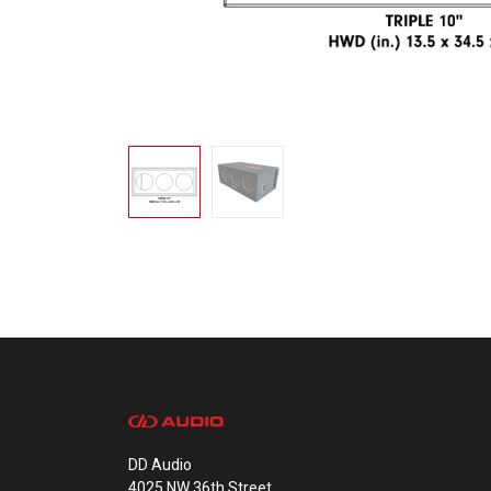
DD Audio
4025 NW 36th Street