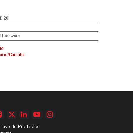
 D 20"
al Hardware
to
vicio/Garantía
chivo de Productos