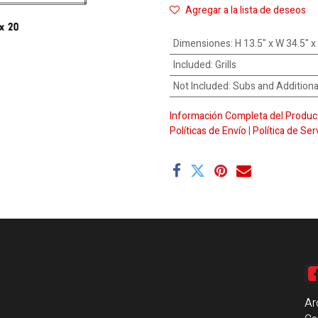
Agregar a la lista de deseos
Dimensiones
:
H 13.5" x W 34.5" x
Included
:
Grills
Not Included
:
Subs and Addition
Información Completa del Produc
Políticas de Envío
|
Política de Ser
Ar