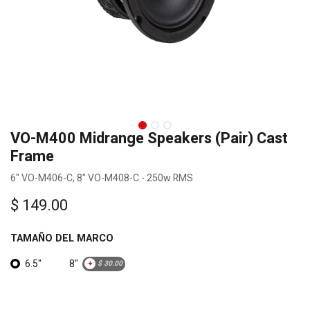
VO-M400 Midrange Speakers (Pair) Cast
Frame
6" VO-M406-C, 8" VO-M408-C - 250w RMS
$
149.00
TAMAÑO DEL MARCO
6.5"
8"
+
$
30.00